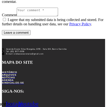
comentar.
Comment
I agree that my submitted data is being collected and stored. For
further details on handling user data, see our
Privacy Policy
.
Avenida Doutor Silas Munguba, 2255 - Sala 104, Bairro Serrinha
Tel: (85) 3077-0058
E-mail: sinduecesecretaria@gmail.com
MAPA DO SITE
HISTÓRICO
ARQUIVOS
NOTÍCIAS
AGENDA
SINDICALIZE-SE
SIGA-NOS:
acebook
Instagram
Youtube