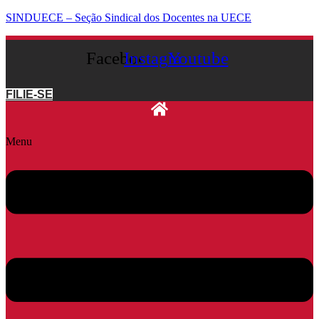
SINDUECE – Seção Sindical dos Docentes na UECE
Facebook
Instagram
Youtube
FILIE-SE
Menu