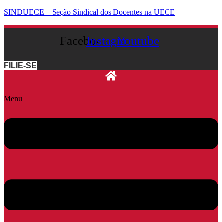
SINDUECE – Seção Sindical dos Docentes na UECE
Facebook
Instagram
Youtube
FILIE-SE
Menu