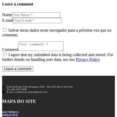
Leave a comment
Name
E-mail
Salvar meus dados neste navegador para a próxima vez que eu
comentar.
Comment
I agree that my submitted data is being collected and stored. For
further details on handling user data, see our
Privacy Policy
.
Avenida Doutor Silas Munguba, 2255 - Sala 104, Bairro Serrinha
Tel: (85) 3077-0058
E-mail: sinduecesecretaria@gmail.com
MAPA DO SITE
HISTÓRICO
ARQUIVOS