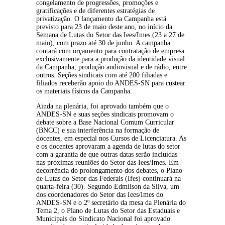
congelamento de progressões, promoções e 
gratificações e de diferentes estratégias de 
privatização. O lançamento da Campanha está 
previsto para 23 de maio deste ano, no início da 
Semana de Lutas do Setor das Iees/Imes (23 a 27 de 
maio), com prazo até 30 de junho. A campanha 
contará com orçamento para contratação de empresa 
exclusivamente para a produção da identidade visual 
da Campanha, produção audiovisual e de rádio, entre 
outros. Seções sindicais com até 200 filiadas e 
filiados receberão apoio do ANDES-SN para custear 
os materiais físicos da Campanha.
Ainda na plenária, foi aprovado também que o 
ANDES-SN e suas seções sindicais promovam o 
debate sobre a Base Nacional Comum Curricular 
(BNCC) e sua interferência na formação de 
docentes, em especial nos Cursos de Licenciatura. As 
e os docentes aprovaram a agenda de lutas do setor 
com a garantia de que outras datas serão incluídas 
nas próximas reuniões do Setor das Iees/Imes. Em 
decorrência do prolongamento dos debates, o Plano 
de Lutas do Setor das Federais (Ifes) continuará na 
quarta-feira (30). Segundo Edmilson da Silva, um 
dos coordenadores do Setor das Iees/Imes do 
ANDES-SN e o 2º secretário da mesa da Plenária do 
Tema 2, o Plano de Lutas do Setor das Estaduais e 
Municipais do Sindicato Nacional foi aprovado 