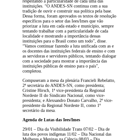
respeitando a particularidade de cada uma das 
instituições. “O ANDES-SN continua com a sua 
tradição de ouvir e construir sua política pela base. 
Dessa forma, foram aprovados os textos de resolução 
específicos para o setor das Iees/Imes que vão 
priorizar a luta em cada estado e município, sempre 
tentando trabalhar com a particularidade de cada 
localidade e mostrando a importância dessas 
instituições para o Brasil como um todo”, disse. 
“Vamos continuar fazendo a luta unificada com as e 
os docentes das instituições federais de ensino e com 
as servidoras e servidores públicos, tentando dialogar 
com a sociedade para mostrar a importância das 
instituições públicas de ensino para o país”, 
completou.
Compuseram a mesa da plenária Francieli Rebelatto, 
2ª secretária do ANDES-SN, como presidenta; 
Cristine Hirsch, 1ª vice-presidenta da Regional 
Nordeste II do Sindicato Nacional, como vice-
presidenta; e Alexsandro Donato Carvalho, 2º vice-
presidente da Regional Nordeste II, como 1º 
secretário da mesa.
Agenda de Lutas das Iees/Imes
29/01 – Dia da Visibilidade Trans 07/02 – Dia de 
luta dos povos indígenas 11/02 – Dia Nacional das 
Mulheres e Meninas na Ciência 08/03 – Dia 