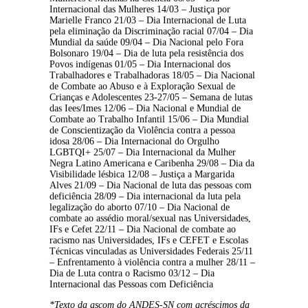
Internacional das Mulheres 14/03 – Justiça por 
Marielle Franco 21/03 – Dia Internacional de Luta 
pela eliminação da Discriminação racial 07/04 – Dia 
Mundial da saúde 09/04 – Dia Nacional pelo Fora 
Bolsonaro 19/04 – Dia de luta pela resistência dos 
Povos indígenas 01/05 – Dia Internacional dos 
Trabalhadores e Trabalhadoras 18/05 – Dia Nacional 
de Combate ao Abuso e à Exploração Sexual de 
Crianças e Adolescentes 23-27/05 – Semana de lutas 
das Iees/Imes 12/06 – Dia Nacional e Mundial de 
Combate ao Trabalho Infantil 15/06 – Dia Mundial 
de Conscientização da Violência contra a pessoa 
idosa 28/06 – Dia Internacional do Orgulho 
LGBTQI+ 25/07 – Dia Internacional da Mulher 
Negra Latino Americana e Caribenha 29/08 – Dia da 
Visibilidade lésbica 12/08 – Justiça a Margarida 
Alves 21/09 – Dia Nacional de luta das pessoas com 
deficiência 28/09 – Dia internacional da luta pela 
legalização do aborto 07/10 – Dia Nacional de 
combate ao assédio moral/sexual nas Universidades, 
IFs e Cefet 22/11 – Dia Nacional de combate ao 
racismo nas Universidades, IFs e CEFET e Escolas 
Técnicas vinculadas as Universidades Federais 25/11 
– Enfrentamento à violência contra a mulher 28/11 – 
Dia de Luta contra o Racismo 03/12 – Dia 
Internacional das Pessoas com Deficiência
*Texto da ascom do ANDES-SN com acréscimos da 