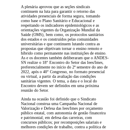
A plenária aprovou que as seções sindicais 
continuem na luta para garantir o retorno das 
atividades presenciais de forma segura, tomando 
como base o Plano Sanitário e Educacional e 
respeitando os indicadores epidemiológicos e as 
orientações vigentes da Organização Mundial da 
Saúde (OMS), bem como, os protocolos sanitários 
dos estados e os construídos pelas comunidades 
universitárias e que continuem lutando contra as 
propostas que objetivam tornar o ensino remoto e 
híbrido como permanente nas instituições de ensino. 
As e os docentes também deliberaram que o ANDES-
SN realize o 18° Encontro do Setor das Iees/Imes, 
preferencialmente no início do 2º semestre do ano de 
2022, após o 40° Congresso, no formato presencial 
ou virtual, a partir da avaliação das condições 
sanitárias vigentes. O tema, a data e o local do 
Encontro devem ser definidos em uma próxima 
reunião do Setor.
Ainda na ocasião foi definido que o Sindicato 
Nacional construa uma Campanha Nacional de 
Valorização e Defesa das Iees/Imes por orçamento 
público estatal, com autonomia de gestão financeira 
e patrimonial; em defesa das carreiras, com 
concursos públicos; por recomposições salariais e 
melhores condições de trabalho, contra a política de 