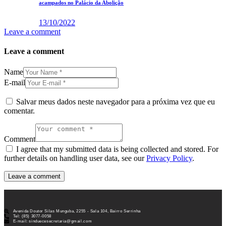
acampados no Palácio da Abolição
13/10/2022
Leave a comment
Leave a comment
Name
E-mail
Salvar meus dados neste navegador para a próxima vez que eu
comentar.
Comment
I agree that my submitted data is being collected and stored. For
further details on handling user data, see our
Privacy Policy
.
Avenida Doutor Silas Munguba, 2255 - Sala 104, Bairro Serrinha
Tel: (85) 3077-0058
E-mail: sinduecesecretaria@gmail.com