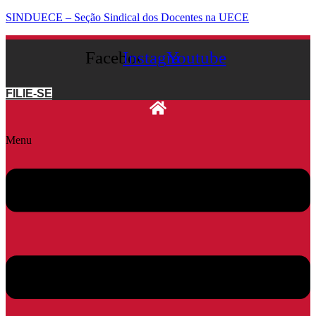
SINDUECE – Seção Sindical dos Docentes na UECE
Facebook
Instagram
Youtube
FILIE-SE
Menu