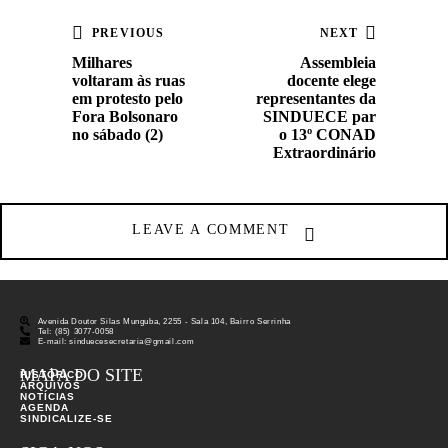
PREVIOUS
NEXT
Milhares
Assembleia
voltaram às ruas
docente elege
em protesto pelo
representantes da
Fora Bolsonaro
SINDUECE par
no sábado (2)
o 13º CONAD
Extraordinário
LEAVE A COMMENT
Avenida Doutor Silas Munguba, 2255 - Sala 104, Bairro Serrinha
Tel: (85) 3077-0058
E-mail: sinduecesecretaria@gmail.com
MAPA DO SITE
HISTÓRICO
ARQUIVOS
NOTÍCIAS
AGENDA
SINDICALIZE-SE