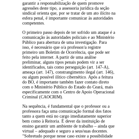
garantir a responsabilização de quem promove 
agressões deste tipo, a assessoria jurídica da seção 
sindical orienta que, por se tratar de um ato ilícito na 
esfera penal, é importante comunicar às autoridades 
competentes.
O primeiro passo depois de ter sofrido um ataque é a 
comunicação às autoridades policiais e ao Ministério 
Público para abertura de uma investigação. Para 
isso, é necessário que o/a professor/a registre 
primeiro um Boletim de Ocorrência, 
que pode ser 
feito pela internet
. A partir de uma análise 
preliminar, alguns tipos penais podem vir a ser 
identificados, tais como perseguição (art. 147-A), 
ameaça (art. 147), constrangimento ilegal (art. 146), 
ou algum possível ilítico cibernético. Após a feitura 
do BO, é importante também fazer contato direto 
com o Ministério Público do Estado do Ceará, mais 
especificamente com o 
Centro de Apoio Operacional 
Criminal (CAOCRIM)
.
Na sequência, é fundamental que o professor ou a 
professora faça uma comunicação formal dos fatos 
tanto a quem está no cargo imediatamente superior 
bem como à Reitoria. É dever da instituição de 
ensino garantir um ambiente de trabalho – ainda que 
virtual – adequado e seguro a seus/suas docentes. 
“Sobretudo porque nesse caso existe a possibilidade 