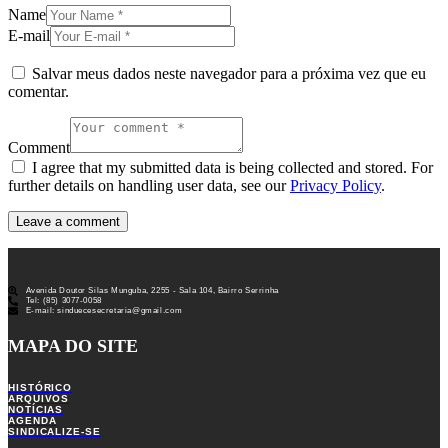
Name
E-mail
Salvar meus dados neste navegador para a próxima vez que eu
comentar.
Comment
I agree that my submitted data is being collected and stored. For
further details on handling user data, see our
Privacy Policy
.
Avenida Doutor Silas Munguba, 2255 - Sala 104, Bairro Serrinha
Tel: (85) 3077-0058
E-mail: sinduecesecretaria@gmail.com
MAPA DO SITE
HISTÓRICO
ARQUIVOS
NOTÍCIAS
AGENDA
SINDICALIZE-SE