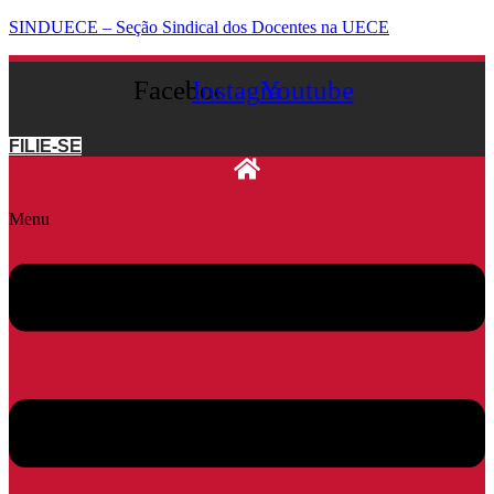
SINDUECE – Seção Sindical dos Docentes na UECE
Facebook
Instagram
Youtube
FILIE-SE
Menu