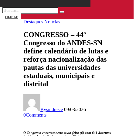
FILIE-SE
Destaques
Notícias
CONGRESSO – 44º
Congresso do ANDES-SN
define calendário de lutas e
reforça nacionalização das
pautas das universidades
estaduais, municipais e
distrital
By
sinduece
09/03/2026
0
Comments
O Congresso encerrou nesta sexta-feira (6) com 641 docentes,