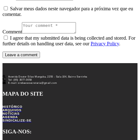
Salvar meus dados neste navegador para a próxima vez que eu
comentar.
Comment
I agree that my submitted data is being collected and stored. For
further details on handling user data, see our
Privacy Policy
.
Avenida Doutor Silas Munguba, 2255 - Sala 104, Bairro Serrinha
Tel: (85) 3077-0058
E-mail: sinduecesecretaria@gmail.com
MAPA DO SITE
HISTÓRICO
ARQUIVOS
NOTÍCIAS
AGENDA
SINDICALIZE-SE
SIGA-NOS: