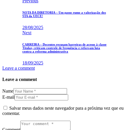
Navegação
Previous
de
NOTA DA DIRETORIA – Um passo rumo a valorização dos
Post
STA da UECE!
28/08/2025
Next
CARREIRA – Docentes recusam barreiras de acesso à classe
Titular, criticam controle de frequência e reforçam luta
contra a reforma administrativa
18/09/2025
Leave a comment
Leave a comment
Name
E-mail
Salvar meus dados neste navegador para a próxima vez que eu
comentar.
Comment