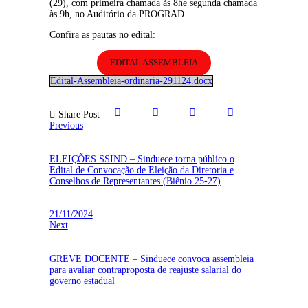
(29), com primeira chamada às 8he segunda chamada
às 9h, no Auditório da PROGRAD.
Confira as pautas no edital:
EDITAL ASSEMBLEIA
Edital-Assembleia-ordinaria-291124.docx
Share Post
Previous
ELEIÇÕES SSIND – Sinduece torna público o
Edital de Convocação de Eleição da Diretoria e
Conselhos de Representantes (Biênio 25-27)
21/11/2024
Next
GREVE DOCENTE – Sinduece convoca assembleia
para avaliar contraproposta de reajuste salarial do
governo estadual