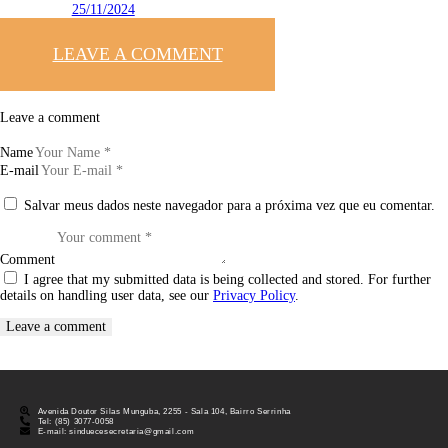
25/11/2024
LEAVE A COMMENT
Leave a comment
Name
E-mail
Salvar meus dados neste navegador para a próxima vez que eu comentar.
Comment
I agree that my submitted data is being collected and stored. For further
details on handling user data, see our
Privacy Policy
.
Avenida Doutor Silas Munguba, 2255 - Sala 104, Bairro Serrinha
Tel: (85) 3077-0058
E-mail: sinduecesecretaria@gmail.com