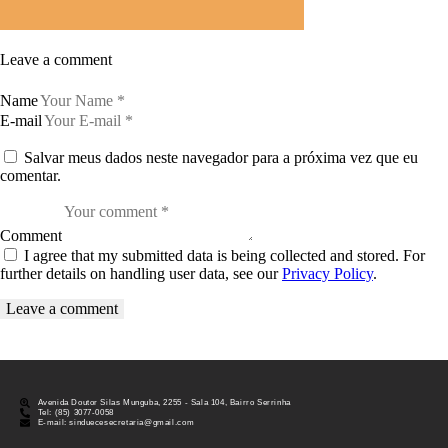
Leave a comment
Name
E-mail
Salvar meus dados neste navegador para a próxima vez que eu
comentar.
Comment
I agree that my submitted data is being collected and stored. For
further details on handling user data, see our
Privacy Policy
.
Avenida Doutor Silas Munguba, 2255 - Sala 104, Bairro Serrinha
Tel: (85) 3077-0058
E-mail: sinduecesecretaria@gmail.com