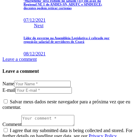
‘Marighella’ será exibido no sábado (11) em ação da
Regional NE 1 do ANDES-SN, ADUFC e SINDUECE;
docentes podem retirar cortesias
07/12/2021
Next
Líder do governo na Assembleia Legislativa é cobrado por
reposição salarial de servidores do Ceará
08/12/2021
Leave a comment
Leave a comment
Name
E-mail
Salvar meus dados neste navegador para a próxima vez que eu
comentar.
Comment
I agree that my submitted data is being collected and stored. For
further details on handling user data, see our
Privacy Policy
.