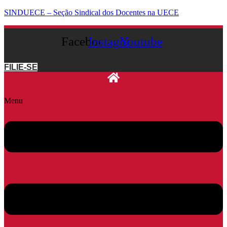
SINDUECE – Seção Sindical dos Docentes na UECE
Facebook
Instagram
Youtube
FILIE-SE
Menu