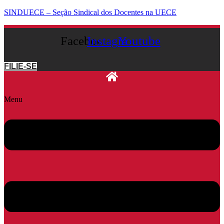
SINDUECE – Seção Sindical dos Docentes na UECE
Facebook
Instagram
Youtube
FILIE-SE
Menu