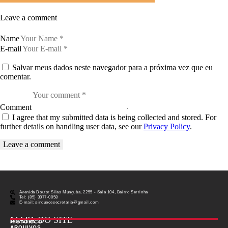
Leave a comment
Name
E-mail
Salvar meus dados neste navegador para a próxima vez que eu
comentar.
Comment
I agree that my submitted data is being collected and stored. For
further details on handling user data, see our
Privacy Policy
.
Avenida Doutor Silas Munguba, 2255 - Sala 104, Bairro Serrinha
Tel: (85) 3077-0058
E-mail: sinduecesecretaria@gmail.com
MAPA DO SITE
HISTÓRICO
ARQUIVOS