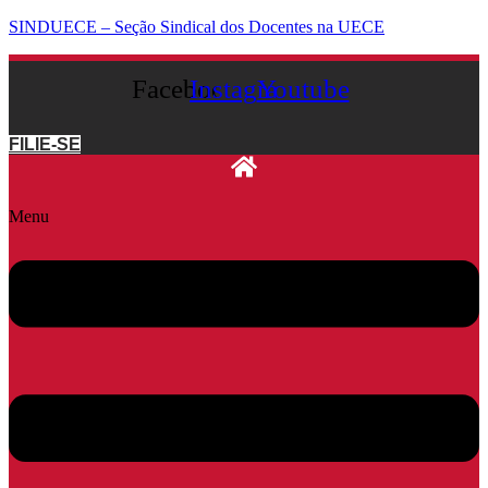
SINDUECE – Seção Sindical dos Docentes na UECE
Facebook
Instagram
Youtube
FILIE-SE
Menu