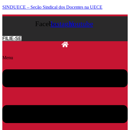
SINDUECE – Seção Sindical dos Docentes na UECE
Facebook
Instagram
Youtube
FILIE-SE
Menu