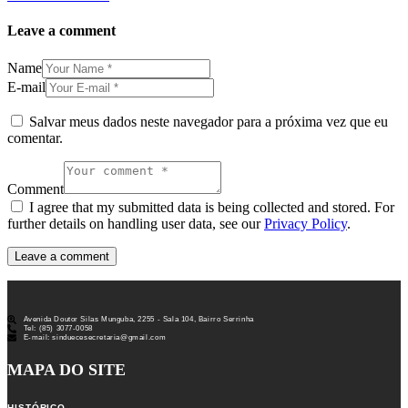
Leave a comment
Name
E-mail
Salvar meus dados neste navegador para a próxima vez que eu
comentar.
Comment
I agree that my submitted data is being collected and stored. For
further details on handling user data, see our
Privacy Policy
.
Avenida Doutor Silas Munguba, 2255 - Sala 104, Bairro Serrinha
Tel: (85) 3077-0058
E-mail: sinduecesecretaria@gmail.com
MAPA DO SITE
HISTÓRICO