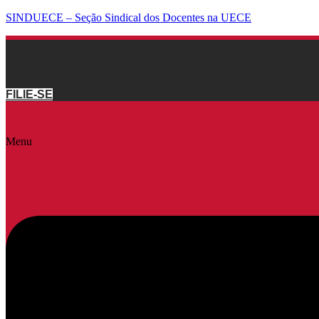
SINDUECE – Seção Sindical dos Docentes na UECE
FILIE-SE
Menu