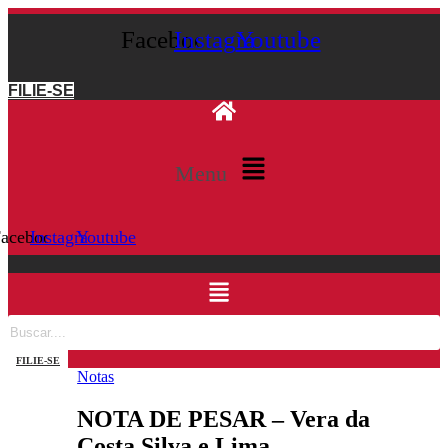
Facebook
Instagram
Youtube
FILIE-SE
Menu
acebook
Instagram
Youtube
FILIE-SE
Notas
NOTA DE PESAR – Vera da
Costa Silva e Lima