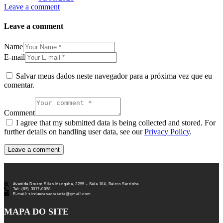
Leave a comment
Leave a comment
Name
E-mail
Salvar meus dados neste navegador para a próxima vez que eu
comentar.
Comment
I agree that my submitted data is being collected and stored. For
further details on handling user data, see our
Privacy Policy
.
Avenida Doutor Silas Munguba, 2255 - Sala 104, Bairro Serrinha
Tel: (85) 3077-0058
E-mail: sinduecesecretaria@gmail.com
MAPA DO SITE