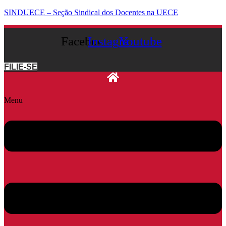
SINDUECE – Seção Sindical dos Docentes na UECE
Facebook
Instagram
Youtube
FILIE-SE
Menu