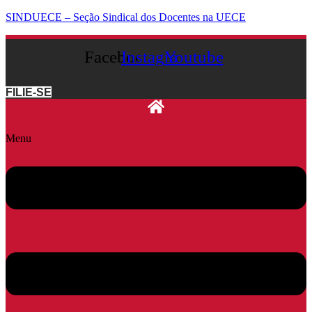
SINDUECE – Seção Sindical dos Docentes na UECE
Facebook
Instagram
Youtube
FILIE-SE
Menu