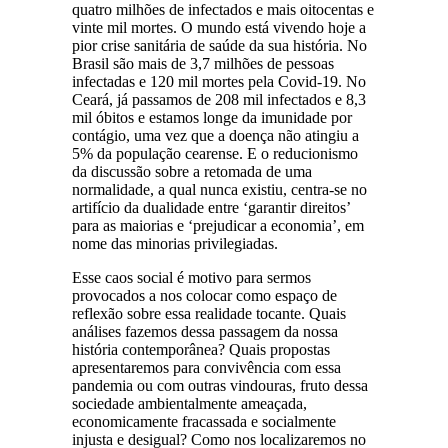
quatro milhões de infectados e mais oitocentas e
vinte mil mortes. O mundo está vivendo hoje a
pior crise sanitária de saúde da sua história. No
Brasil são mais de 3,7 milhões de pessoas
infectadas e 120 mil mortes pela Covid-19. No
Ceará, já passamos de 208 mil infectados e 8,3
mil óbitos e estamos longe da imunidade por
contágio, uma vez que a doença não atingiu a
5% da população cearense. E o reducionismo
da discussão sobre a retomada de uma
normalidade, a qual nunca existiu, centra-se no
artifício da dualidade entre ‘garantir direitos’
para as maiorias e ‘prejudicar a economia’, em
nome das minorias privilegiadas.
Esse caos social é motivo para sermos
provocados a nos colocar como espaço de
reflexão sobre essa realidade tocante. Quais
análises fazemos dessa passagem da nossa
história contemporânea? Quais propostas
apresentaremos para convivência com essa
pandemia ou com outras vindouras, fruto dessa
sociedade ambientalmente ameaçada,
economicamente fracassada e socialmente
injusta e desigual? Como nos localizaremos no