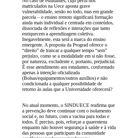
No caso de estudantes, cujo perfil dos
matriculados na Uece aponta grave
vulnerabilidade, senão no todo, mas em grande
parcela – o ensino remoto significará formação
ainda mais individual e centrada em conteúdos,
dissociada de reflexões e interações que tanto
enriquecem a aprendizagem coletiva.
Inegavelmente, esta será a marca do ensino
emergente. A proposta da Prograd oferece o
“direito” de trancar a qualquer tempo “sem”
prejuízo, como se a modalidade em si não fosse,
por natureza, excludente e, portanto, prejudicial.
É esse atendimento aos estudantes, conformado
apenas à intenção oficializada
(Bolsas/equipamentos/outros auxílios) e não
condicionada a qualquer possibilidade de
retorno às aulas que a Universidade oferecerá?
No atual momento, o SINDUECE reafirma que
a prevenção deve continuar com o isolamento
social e, no futuro, com a vacina para todas e
todos. É preciso, pois, reforçar a quarentena
enquanto não houver segurança à saúde e à vida
das pessoas que participam da comunidade