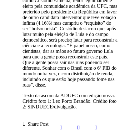
como Custódio Almeida, reitor legitimamente
eleito pela comunidade acadêmica da UFC, mas
preterido pelo presidente da República em favor
de outro candidato interventor que teve votação
ínfima (4,16%) mas cumpriu o “requisito” de
ser “bolsonarista”. Custódio destacou que, após
lutar muito pela eleição de Lula e do campo
democrático, será preciso lutar para reconstruir a
ciência e a tecnologia. “É papel nosso, como
cientistas, dar as mãos ao futuro governo Lula
para que a gente possa reconstruir este país.
Que a gente possa sair nas ruas podendo ser
diferente. Sonhar com o Brasil com o 6º PIB do
mundo outra vez, e com distribuição de renda,
incluindo os que estão hoje passando fome nas
ruas”, disse.
Texto da ascom da ADUFC com edição nossa.
Crédito foto 1: Leo Porto Brandão. Crédito foto
2: SINDUECE/divulgação.
Share Post