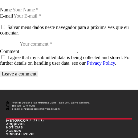
Name
E-mail
Salvar meus dados neste navegador para a próxima vez que eu
comentar.
Comment
I agree that my submitted data is being collected and stored. For
further details on handling user data, see our
Privacy Policy
.
Avenida Doutor Silas Munguba, 2255 - Sala 104, Bairro Serrinha
Tel: (85) 3077-0058
E-mail: sinduecesecretaria@gmail.com
MAPA DO SITE
HISTÓRICO
ARQUIVOS
NOTÍCIAS
AGENDA
SINDICALIZE-SE