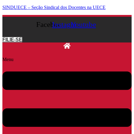
SINDUECE – Seção Sindical dos Docentes na UECE
Facebook
Instagram
Youtube
FILIE-SE
Menu