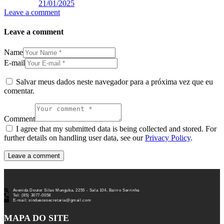
21/01/2025
Leave a comment
Leave a comment
Name
E-mail
Salvar meus dados neste navegador para a próxima vez que eu
comentar.
Comment
I agree that my submitted data is being collected and stored. For
further details on handling user data, see our
Privacy Policy
.
Avenida Doutor Silas Munguba, 2255 - Sala 104, Bairro Serrinha
Tel: (85) 3077-0058
E-mail: sinduecesecretaria@gmail.com
MAPA DO SITE