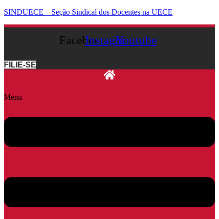
SINDUECE – Seção Sindical dos Docentes na UECE
Facebook
Instagram
Youtube
FILIE-SE
Menu