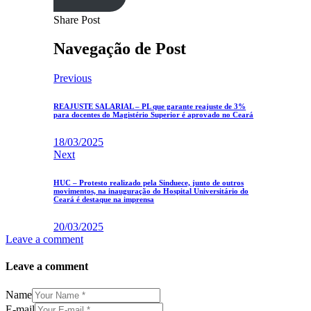
Share Post
Navegação de Post
Previous
REAJUSTE SALARIAL – PL que garante reajuste de 3%
para docentes do Magistério Superior é aprovado no Ceará
18/03/2025
Next
HUC – Protesto realizado pela Sinduece, junto de outros
movimentos, na inauguração do Hospital Universitário do
Ceará é destaque na imprensa
20/03/2025
Leave a comment
Leave a comment
Name
E-mail