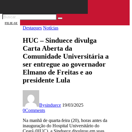
FILIE-SE
Destaques
Notícias
HUC – Sinduece divulga
Carta Aberta da
Comunidade Universitária a
ser entregue ao governador
Elmano de Freitas e ao
presidente Lula
By
sinduece
19/03/2025
0
Comments
Na manhã de quarta-feira (20), horas antes da
inauguração do Hospital Universitário do
Ceará (HUC), a Sinduece divulgou em suas