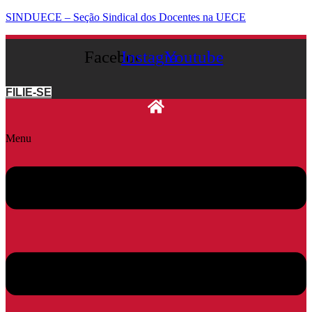
SINDUECE – Seção Sindical dos Docentes na UECE
Facebook
Instagram
Youtube
FILIE-SE
Menu