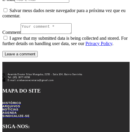
Salvar meus dados neste navegador para a próxima vez que eu
comentar.
Comment
I agree that my submitted data is being collected and stored. For
further details on handling user data, see our
Privacy Policy
.
Avenida Doutor Silas Munguba, 2255 - Sala 104, Bairro Serrinha
Tel: (85) 3077-0058
E-mail: sinduecesecretaria@gmail.com
MAPA DO SITE
HISTÓRICO
ARQUIVOS
NOTÍCIAS
AGENDA
SINDICALIZE-SE
SIGA-NOS: