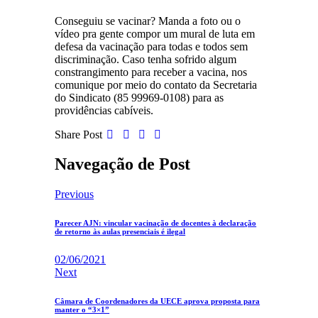
Conseguiu se vacinar? Manda a foto ou o
vídeo pra gente compor um mural de luta em
defesa da vacinação para todas e todos sem
discriminação. Caso tenha sofrido algum
constrangimento para receber a vacina, nos
comunique por meio do contato da Secretaria
do Sindicato (85 99969-0108) para as
providências cabíveis.
Share Post
Navegação de Post
Previous
Parecer AJN: vincular vacinação de docentes à declaração
de retorno às aulas presenciais é ilegal
02/06/2021
Next
Câmara de Coordenadores da UECE aprova proposta para
manter o “3×1”