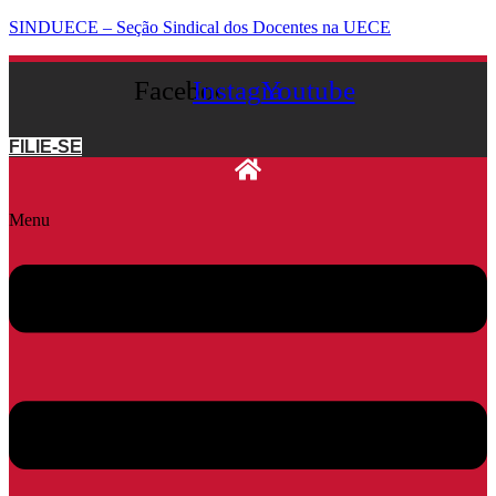
SINDUECE – Seção Sindical dos Docentes na UECE
Facebook
Instagram
Youtube
FILIE-SE
Menu