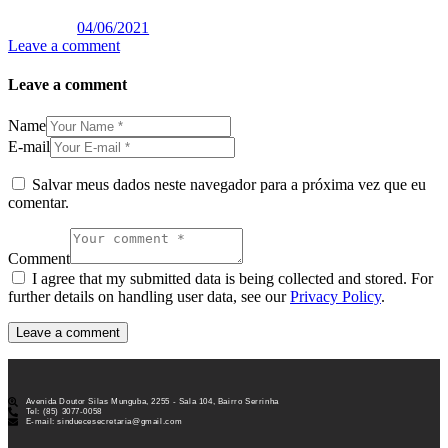
04/06/2021
Leave a comment
Leave a comment
Name
E-mail
Salvar meus dados neste navegador para a próxima vez que eu
comentar.
Comment
I agree that my submitted data is being collected and stored. For
further details on handling user data, see our
Privacy Policy
.
Avenida Doutor Silas Munguba, 2255 - Sala 104, Bairro Serrinha
Tel: (85) 3077-0058
E-mail: sinduecesecretaria@gmail.com