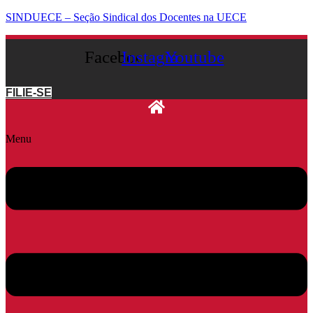
SINDUECE – Seção Sindical dos Docentes na UECE
Facebook
Instagram
Youtube
FILIE-SE
Menu