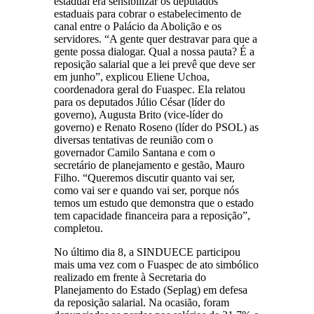
estadual era sensibilizar os deputados
estaduais para cobrar o estabelecimento de
canal entre o Palácio da Abolição e os
servidores. “A gente quer destravar para que a
gente possa dialogar. Qual a nossa pauta? É a
reposição salarial que a lei prevê que deve ser
em junho”, explicou Eliene Uchoa,
coordenadora geral do Fuaspec. Ela relatou
para os deputados Júlio César (líder do
governo), Augusta Brito (vice-líder do
governo) e Renato Roseno (líder do PSOL) as
diversas tentativas de reunião com o
governador Camilo Santana e com o
secretário de planejamento e gestão, Mauro
Filho. “Queremos discutir quanto vai ser,
como vai ser e quando vai ser, porque nós
temos um estudo que demonstra que o estado
tem capacidade financeira para a reposição”,
completou.
No último dia 8, a SINDUECE participou
mais uma vez com o Fuaspec de ato simbólico
realizado em frente à Secretaria do
Planejamento do Estado (Seplag) em defesa
da reposição salarial. Na ocasião, foram