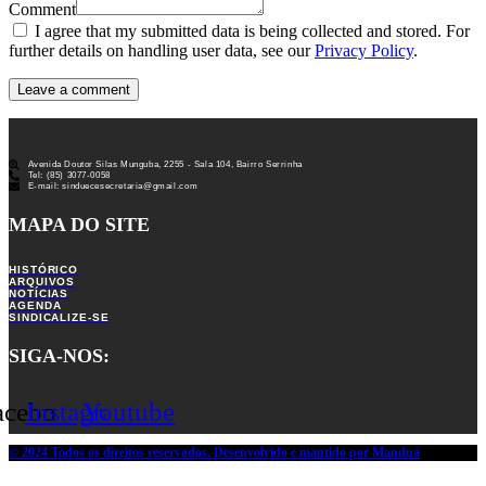
Comment
I agree that my submitted data is being collected and stored. For
further details on handling user data, see our
Privacy Policy
.
Avenida Doutor Silas Munguba, 2255 - Sala 104, Bairro Serrinha
Tel: (85) 3077-0058
E-mail: sinduecesecretaria@gmail.com
MAPA DO SITE
HISTÓRICO
ARQUIVOS
NOTÍCIAS
AGENDA
SINDICALIZE-SE
SIGA-NOS:
acebook
Instagram
Youtube
© 2024 Todos os direitos reservados. Desenvolvido e mantido por Manduá