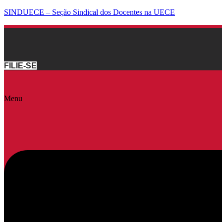
SINDUECE – Seção Sindical dos Docentes na UECE
FILIE-SE
Menu