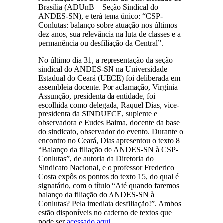
Brasília (ADUnB – Seção Sindical do
ANDES-SN), e terá tema único: “CSP-
Conlutas: balanço sobre atuação nos últimos
dez anos, sua relevância na luta de classes e a
permanência ou desfiliação da Central”.
No último dia 31, a representação da seção
sindical do ANDES-SN na Universidade
Estadual do Ceará (UECE) foi deliberada em
assembleia docente. Por aclamação, Virgínia
Assunção, presidenta da entidade, foi
escolhida como delegada, Raquel Dias, vice-
presidenta da SINDUECE, suplente e
observadora e Eudes Baima, docente da base
do sindicato, observador do evento. Durante o
encontro no Ceará, Dias apresentou o texto 8
“Balanço da filiação do ANDES-SN à CSP-
Conlutas”, de autoria da Diretoria do
Sindicato Nacional, e o professor Frederico
Costa expôs os pontos do texto 15, do qual é
signatário, com o título “Até quando faremos
balanço da filiação do ANDES-SN à
Conlutas? Pela imediata desfiliação!”. Ambos
estão disponíveis no caderno de textos que
pode ser
acessado aqui
.