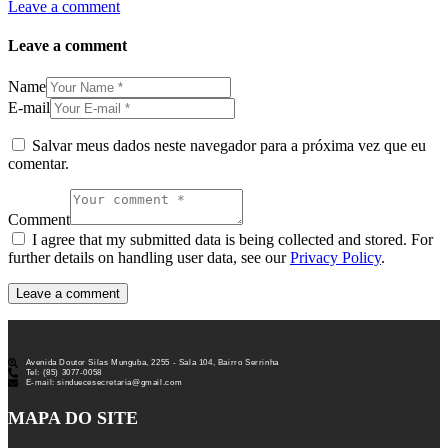
Leave a comment
Leave a comment
Name
E-mail
Salvar meus dados neste navegador para a próxima vez que eu
comentar.
Comment
I agree that my submitted data is being collected and stored. For
further details on handling user data, see our
Privacy Policy
.
Avenida Doutor Silas Munguba, 2255 - Sala 104, Bairro Serrinha
Tel: (85) 3077-0058
E-mail: sinduecesecretaria@gmail.com
MAPA DO SITE