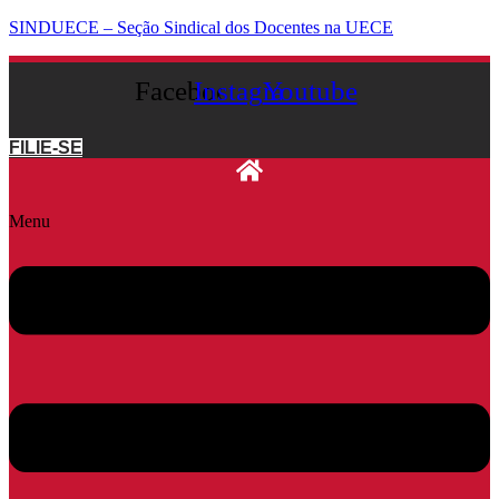
SINDUECE – Seção Sindical dos Docentes na UECE
Facebook
Instagram
Youtube
FILIE-SE
Menu