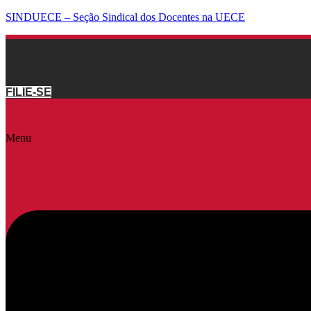
SINDUECE – Seção Sindical dos Docentes na UECE
FILIE-SE
Menu