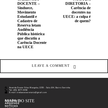
DOCENTE –
DIRETORIA –
Sinduece,
Carência de
Movimento
docentes na
Estudantil e
UECE: a culpa é
Cadastro de
de quem?
Reserva lotam
Audiência
Pública histórica
que discutiu a
Carência Docente
na UECE
LEAVE A COMMENT
Avenida Doutor Silas Munguba, 2255 - Sala 104, Bairro Serrinha
Tel: (85) 3077-0058
E-mail: sinduecesecretaria@gmail.com
MAPA DO SITE
HISTÓRICO
ARQUIVOS
NOTÍCIAS