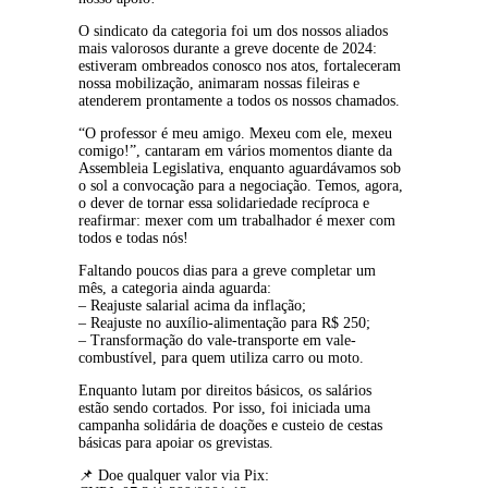
O sindicato da categoria foi um dos nossos aliados 
mais valorosos durante a greve docente de 2024: 
estiveram ombreados conosco nos atos, fortaleceram 
nossa mobilização, animaram nossas fileiras e 
atenderem prontamente a todos os nossos chamados.
“O professor é meu amigo. Mexeu com ele, mexeu 
comigo!”, cantaram em vários momentos diante da 
Assembleia Legislativa, enquanto aguardávamos sob 
o sol a convocação para a negociação. Temos, agora, 
o dever de tornar essa solidariedade recíproca e 
reafirmar: mexer com um trabalhador é mexer com 
todos e todas nós!
Faltando poucos dias para a greve completar um 
mês, a categoria ainda aguarda:
– Reajuste salarial acima da inflação;
– Reajuste no auxílio-alimentação para R$ 250;
– Transformação do vale-transporte em vale-
combustível, para quem utiliza carro ou moto.
Enquanto lutam por direitos básicos, os salários 
estão sendo cortados. Por isso, foi iniciada uma 
campanha solidária de doações e custeio de cestas 
básicas para apoiar os grevistas.
📌 Doe qualquer valor via Pix: