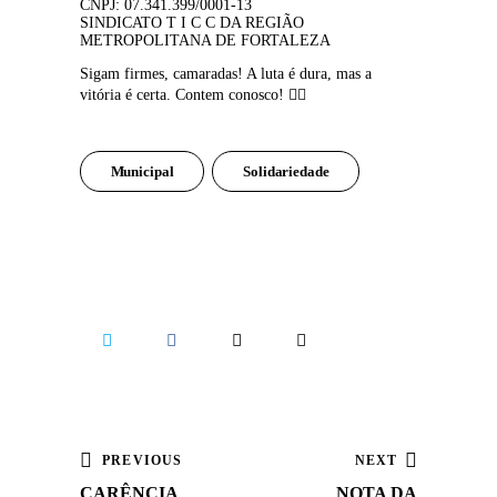
CNPJ: 07.341.399/0001-13
SINDICATO T I C C DA REGIÃO 
METROPOLITANA DE FORTALEZA
Sigam firmes, camaradas! A luta é dura, mas a 
vitória é certa. Contem conosco! ✊🏽
Municipal
Solidariedade
PREVIOUS
NEXT
CARÊNCIA
NOTA DA