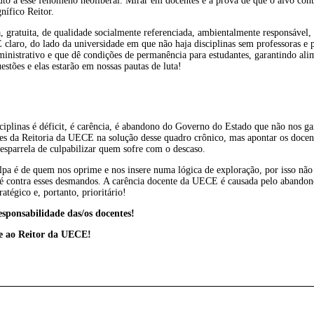
to a esse fenômeno neoliberal. Mirar em docentes é a prova de que o alvo conti
ífico Reitor.
 gratuita, de qualidade socialmente referenciada, ambientalmente responsável, 
E claro, do lado da universidade em que não haja disciplinas sem professoras e
ministrativo e que dê condições de permanência para estudantes, garantindo ali
stões e elas estarão em nossas pautas de luta!
isciplinas é déficit, é carência, é abandono do Governo do Estado que não nos 
s da Reitoria da UECE na solução desse quadro crônico, mas apontar os docent
 esparrela de culpabilizar quem sofre com o descaso.
lpa é de quem nos oprime e nos insere numa lógica de exploração, por isso nã
o é contra esses desmandos. A carência docente da UECE é causada pelo abando
tégico e, portanto, prioritário!
sponsabilidade das/os docentes!
se ao Reitor da UECE!