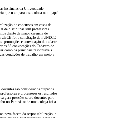
às instâncias da Universidade.
ária que o ampara e se coloca num papel
realização de concursos em casos de
l de disciplinas sem professores
amos diante da maior carência de
s na UECE foi a solicitação da FUNECE
sos, promoções e convocação de cadastro
uer as 35 convocações do Cadastro de
ar como os principais responsáveis
 suas condições de trabalho em meio a
 docentes são considerados culpados
professoras e professores os resultados
ica gera pressões sobre docentes para
echo no Paraná, onde uma colega foi a
ma nova faceta da responsabilização, e