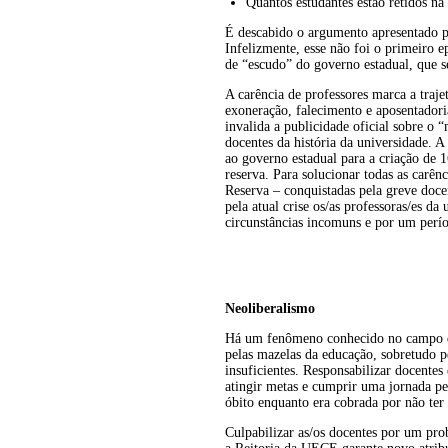
Quantos estudantes estão retidos n
É descabido o argumento apresentado pe
Infelizmente, esse não foi o primeiro 
de “escudo” do governo estadual, que s
A carência de professores marca a traje
exoneração, falecimento e aposentadori
invalida a publicidade oficial sobre o
docentes da história da universidade. 
ao governo estadual para a criação de 
reserva. Para solucionar todas as carê
Reserva – conquistadas pela greve doce
pela atual crise os/as professoras/es d
circunstâncias incomuns e por um perío
Neoliberalismo
Há um fenômeno conhecido no campo das
pelas mazelas da educação, sobretudo pe
insuficientes. Responsabilizar docentes
atingir metas e cumprir uma jornada p
óbito enquanto era cobrada por não ter 
Culpabilizar as/os docentes por um pro