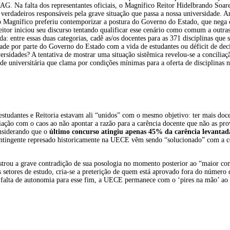
AG. Na falta dos representantes oficiais, o Magnífico Reitor Hidelbrando Soar
verdadeiros responsáveis pela grave situação que passa a nossa universidade. An
o Magnífico preferiu contemporizar a postura do Governo do Estado, que nega 
itor iniciou seu discurso tentando qualificar esse cenário como comum a outras
da: entre essas duas categorias, cadê as/os docentes para as 371 disciplinas que 
dade por parte do Governo do Estado com a vida de estudantes ou déficit de deci
ersidades? A tentativa de mostrar uma situação sistêmica revelou-se a concilia
 universitária que clama por condições mínimas para a oferta de disciplinas n
estudantes e Reitoria estavam ali “unidos” com o mesmo objetivo: ter mais do
ção com o caos ao não apontar a razão para a carência docente que não as pro
nsiderando que o
último concurso atingiu apenas 45% da carência levanta
ontingente represado historicamente na UECE vêm sendo “solucionado” com a c
strou a grave contradição de sua posologia no momento posterior ao “maior con
 setores de estudo, cria-se a preterição de quem está aprovado fora do número d
da falta de autonomia para esse fim, a UECE permanece com o ‘pires na mão’ ao