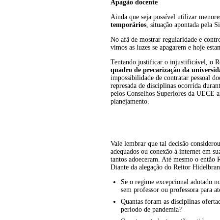
Apagão docente
Ainda que seja possível utilizar menore
temporários
, situação apontada pela
No afã de mostrar regularidade e contr
vimos as luzes se apagarem e hoje esta
Tentando justificar o injustificável, 
quadro de precarização da universid
impossibilidade de contratar pessoal d
represada de disciplinas ocorrida dura
pelos Conselhos Superiores da UECE ante
planejamento.
Vale lembrar que tal decisão considerou
adequados ou conexão à internet em sua
tantos adoeceram. Até mesmo o então Re
Diante da alegação do Reitor Hidelbra
Se o regime excepcional adotado no
sem professor ou professora para 
Quantas foram as disciplinas ofert
período de pandemia?