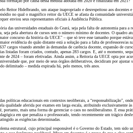
a sua formação por causa dessa medida adotada em 2020 e finalizada em 2021?
lo Reitor Hidelbrando, um ataque inapropriado e desrespeitoso aos docentes e 
episódio no qual o magnífico reitor da UECE se afasta da comunidade universit
equer enviou seus representantes oficiais à Audiência Pública.
tória das universidades estaduais do Ceará, seja pela falta de autonomia para a 
a, seja pela abertura de cursos sem o número mínimo de docentes. O quadro atua
 “maior concurso da história da UECE” – que só teve esse tamanho porque estáv
A maior evidência do quão distante está a solução para a falta de professores/a
1637 cargos visando atender às demandas de carência docente, expansão de cur
ncias listadas foram criados, contudo, apenas 283 cargos. E, até o momento, seq
nte de 2024 – foram efetivadas. Ainda assim, a Reitoria da UECE opta por acus
a universidade que, por meio de seus órgãos deliberativos, decidiram por ajustar
do delimitado – medida expirada há, pelo menos, três anos.
 políticas educacionais em contextos neoliberais, a “responsabilização”, onde
la qualidade aferida por exames em larga escala, atribuindo exclusivamente às 
 é, portanto, mais uma forma de gerenciar o caos no neoliberalismo. E essa prát
edagógica em que penaliza o professorado, tendo recentemente um trágico desf
atingido as exigências determinadas.
blema estrutural, cujo principal responsável é o Governo do Estado, tem sido u