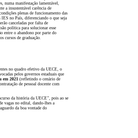
es, numa manifestação lamentável,
te a insustentável carência de
condições plenas de funcionamento das
 IES no País, diferenciando o que seja
serão canceladas por falta de
são política para solucionar esse
ção entre o abandono por parte do
os cursos de graduação.
centes no quadro efetivo da UECE, o
vocadas pelos governos estaduais que
da em 2021
(refletindo o cenário de
ontratação de pessoal docente com
curso da história da UECE”, pois ao se
e vagas no edital, dando-lhes a
 aguardo da boa vontade do