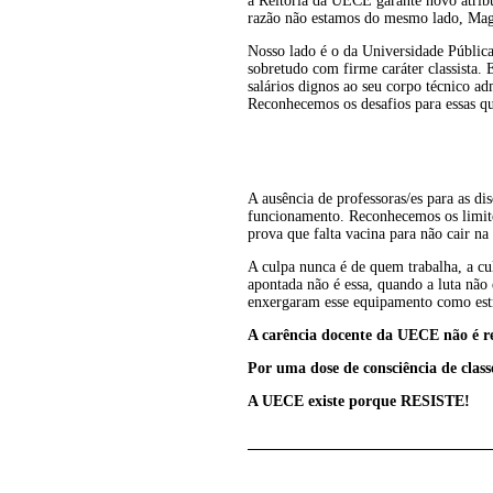
a Reitoria da UECE garante novo atribu
razão não estamos do mesmo lado, Magn
Nosso lado é o da Universidade Pública,
sobretudo com firme caráter classista. 
salários dignos ao seu corpo técnico ad
Reconhecemos os desafios para essas que
A ausência de professoras/es para as d
funcionamento. Reconhecemos os limite
prova que falta vacina para não cair na
A culpa nunca é de quem trabalha, a cu
apontada não é essa, quando a luta nã
enxergaram esse equipamento como estra
A carência docente da UECE não é re
Por uma dose de consciência de clas
A UECE existe porque RESISTE!