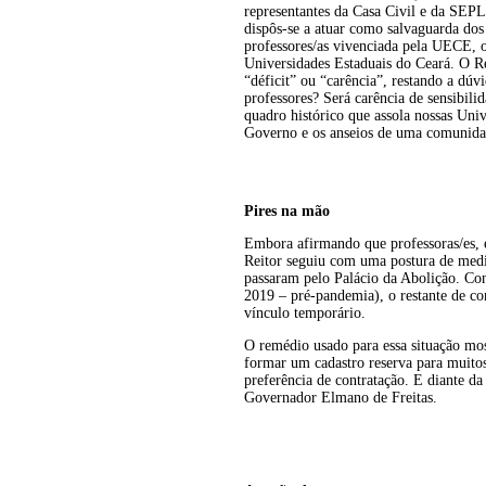
representantes da Casa Civil e da SEPL
dispôs-se a atuar como salvaguarda dos 
professores/as vivenciada pela UECE, 
Universidades Estaduais do Ceará. O Re
“déficit” ou “carência”, restando a dúvi
professores? Será carência de sensibili
quadro histórico que assola nossas Univ
Governo e os anseios de uma comunidade
Pires na mão
Embora afirmando que professoras/es, 
Reitor seguiu com uma postura de media
passaram pelo Palácio da Abolição. Co
2019 – pré-pandemia), o restante de c
vínculo temporário.
O remédio usado para essa situação mo
formar um cadastro reserva para muitos
preferência de contratação. E diante 
Governador Elmano de Freitas.