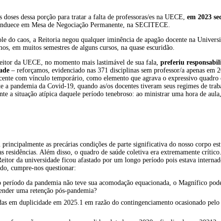
s doses dessa porção para tratar a falta de professoras/es na UECE,
em 2023 seq
 Sinduece em Mesa de Negociação Permanente, na SECITECE.
ole do caos, a Reitoria negou qualquer iminência de apagão docente na Univers
mos, em muitos semestres de alguns cursos, na quase escuridão.
o Reitor da UECE, no momento mais lastimável de sua fala,
preferiu responsabil
ade
– reforçamos, evidenciado nas 371 disciplinas sem professor/a apenas em 
ocente com vínculo temporário, como elemento que agrava o expressivo quadro d
nte a pandemia da Covid-19, quando as/os docentes tiveram seus regimes de trab
 a situação atípica daquele período tenebroso: ao ministrar uma hora de aula, 
 principalmente as precárias condições de parte significativa do nosso corpo es
s residências. Além disso, o quadro de saúde coletiva era extremamente crítico
itor da universidade ficou afastado por um longo período pois estava internado
ndo, cumpre-nos questionar:
 período da pandemia não teve sua acomodação equacionada, o Magnífico poderi
atender uma retenção pós-pandemia?
adas em duplicidade em 2025.1 em razão do contingenciamento ocasionado pelo