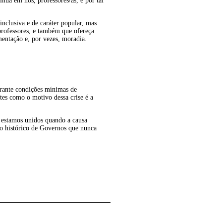
nua em nós, professores/as, e por tal
inclusiva e de caráter popular, mas
 professores, e também que ofereça
mentação e, por vezes, moradia.
garante condições mínimas de
es como o motivo dessa crise é a
o estamos unidos quando a causa
no histórico de Governos que nunca