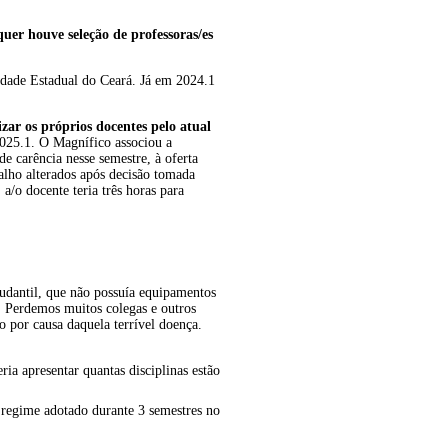
uer houve seleção de professoras/es
idade Estadual do Ceará. Já em 2024.1
izar os próprios docentes pelo atual
2025.1. O Magnífico associou a
e carência nesse semestre, à oferta
alho alterados após decisão tomada
a/o docente teria três horas para
tudantil, que não possuía equipamentos
. Perdemos muitos colegas e outros
 por causa daquela terrível doença.
a apresentar quantas disciplinas estão
 regime adotado durante 3 semestres no