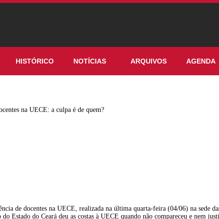
HISTÓRICO
NOTÍCIAS
ARQUIVOS
AGENDA
entes na UECE: a culpa é de quem?
ência de docentes na UECE, realizada na última quarta-feira (04/06) na sede da
 do Estado do Ceará deu as costas à UECE quando não compareceu e nem justi